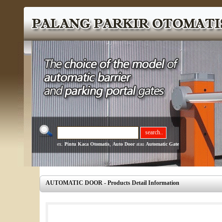
ex.
Pintu Kaca Otomatis
,
Auto Door
atau
Automatic Gate
AUTOMATIC DOOR - Products Detail Information