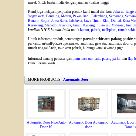
merek NICE buatan Italia dengan jaminan kualitas tinggi.
Kami juga melayani penjualan produk kami mulai dari kota
Jakarta
,
Tanger
Yogyakarta
,
Bandung
,
Medan
,
Pekan Baru
,
Palembang
,
Semarang
,
Semara
Bintaro
,
Bogor
,
Jawa Barat
,
Jababeka
,
Jawa Timur
,
Riau
,
Dumai
,
Kota Mo
Karawang
,
Manado
,
Jayapura
,
Jambi
,
Kupang
,
Sulawesi
,
Makasar
,
Irian J
kualitas NICE buatan Italia
untuk
kantor
,
pabrik
,
mall/plaza
,
rumah sakit
Untuk informasi produk, pemasangan
portal parkir
atau
palang parkir o
perkantoran/mall/plaza/supermarket, automatic gate atau automatic door di
rumah tinggal Anda, toko atau pabrik, hubungi kami sekarang juga.
Informasi tentang pemasangan
pintu kaca otomatis
,
palang parkir
dan
flap b
kami. Terima kasih
MORE PRODUCTS -
Automatic Door
Automatic Door Nice Auto
Automatic Door Automatic
Automatic Door 
Door 10
door
Door 1