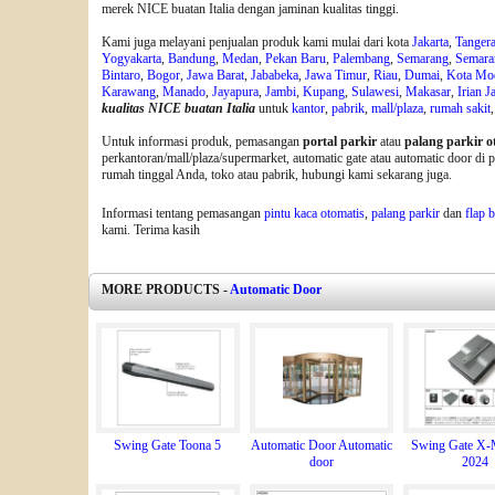
merek NICE buatan Italia dengan jaminan kualitas tinggi.
Kami juga melayani penjualan produk kami mulai dari kota
Jakarta
,
Tanger
Yogyakarta
,
Bandung
,
Medan
,
Pekan Baru
,
Palembang
,
Semarang
,
Semara
Bintaro
,
Bogor
,
Jawa Barat
,
Jababeka
,
Jawa Timur
,
Riau
,
Dumai
,
Kota Mo
Karawang
,
Manado
,
Jayapura
,
Jambi
,
Kupang
,
Sulawesi
,
Makasar
,
Irian J
kualitas NICE buatan Italia
untuk
kantor
,
pabrik
,
mall/plaza
,
rumah sakit
Untuk informasi produk, pemasangan
portal parkir
atau
palang parkir o
perkantoran/mall/plaza/supermarket, automatic gate atau automatic door di
rumah tinggal Anda, toko atau pabrik, hubungi kami sekarang juga.
Informasi tentang pemasangan
pintu kaca otomatis
,
palang parkir
dan
flap b
kami. Terima kasih
MORE PRODUCTS -
Automatic Door
Swing Gate Toona 5
Automatic Door Automatic
Swing Gate X-
door
2024