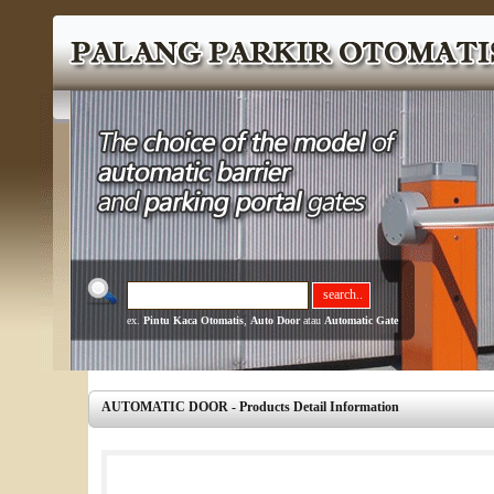
ex.
Pintu Kaca Otomatis
,
Auto Door
atau
Automatic Gate
AUTOMATIC DOOR - Products Detail Information