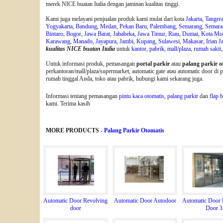
merek NICE buatan Italia dengan jaminan kualitas tinggi.
Kami juga melayani penjualan produk kami mulai dari kota
Jakarta
,
Tanger
Yogyakarta
,
Bandung
,
Medan
,
Pekan Baru
,
Palembang
,
Semarang
,
Semara
Bintaro
,
Bogor
,
Jawa Barat
,
Jababeka
,
Jawa Timur
,
Riau
,
Dumai
,
Kota Mo
Karawang
,
Manado
,
Jayapura
,
Jambi
,
Kupang
,
Sulawesi
,
Makasar
,
Irian J
kualitas NICE buatan Italia
untuk
kantor
,
pabrik
,
mall/plaza
,
rumah sakit
Untuk informasi produk, pemasangan
portal parkir
atau
palang parkir o
perkantoran/mall/plaza/supermarket, automatic gate atau automatic door di
rumah tinggal Anda, toko atau pabrik, hubungi kami sekarang juga.
Informasi tentang pemasangan
pintu kaca otomatis
,
palang parkir
dan
flap b
kami. Terima kasih
MORE PRODUCTS -
Palang Parkir Otomatis
Automatic Door Revolving
Automatic Door Autodoor
Automatic Door 
door
Door 3