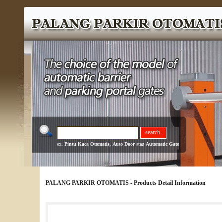
ex.
Pintu Kaca Otomatis
,
Auto Door
atau
Automatic Gate
PALANG PARKIR OTOMATIS - Products Detail Information