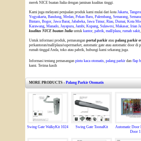
merek NICE buatan Italia dengan jaminan kualitas tinggi.
Kami juga melayani penjualan produk kami mulai dari kota
Jakarta
,
Tanger
Yogyakarta
,
Bandung
,
Medan
,
Pekan Baru
,
Palembang
,
Semarang
,
Semara
Bintaro
,
Bogor
,
Jawa Barat
,
Jababeka
,
Jawa Timur
,
Riau
,
Dumai
,
Kota Mo
Karawang
,
Manado
,
Jayapura
,
Jambi
,
Kupang
,
Sulawesi
,
Makasar
,
Irian J
kualitas NICE buatan Italia
untuk
kantor
,
pabrik
,
mall/plaza
,
rumah sakit
Untuk informasi produk, pemasangan
portal parkir
atau
palang parkir o
perkantoran/mall/plaza/supermarket, automatic gate atau automatic door di
rumah tinggal Anda, toko atau pabrik, hubungi kami sekarang juga.
Informasi tentang pemasangan
pintu kaca otomatis
,
palang parkir
dan
flap b
kami. Terima kasih
MORE PRODUCTS -
Palang Parkir Otomatis
Swing Gate WalkyKit 1024
Swing Gate ToonaKit
Automatic Door 
Door 1